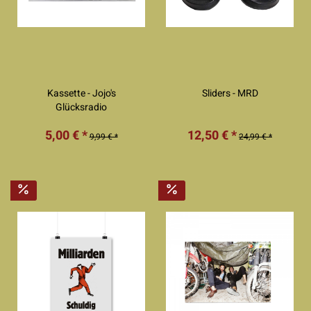
Kassette - Jojo's
Sliders - MRD
Glücksradio
5,00 € *
12,50 € *
9,99 € *
24,99 € *