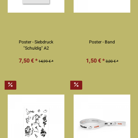
Poster - Siebdruck
Poster - Band
"Schuldig" A2
7,50 € *
1,50 € *
14,99 € *
3,00 € *