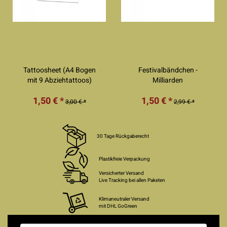
Tattoosheet (A4 Bogen
Festivalbändchen -
mit 9 Abziehtattoos)
Milliarden
1,50 € *
1,50 € *
3,00 € *
2,99 € *
30 Tage Rückgaberecht
Plastikfreie Verpackung
Versicherter Versand
Live Tracking bei allen Paketen
Klimaneutraler Versand
mit DHL GoGreen