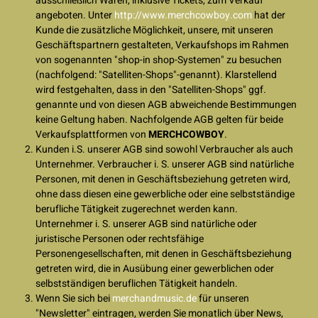
ausschließlich Waren, inklusive Tickets, zum Verkauf
angeboten. Unter
http://www.merchcowboy.com
hat der
Kunde die zusätzliche Möglichkeit, unsere, mit unseren
Geschäftspartnern gestalteten, Verkaufshops im Rahmen
von sogenannten "shop-in shop-Systemen" zu besuchen
(nachfolgend: "Satelliten-Shops"-genannt). Klarstellend
wird festgehalten, dass in den "Satelliten-Shops" ggf.
genannte und von diesen AGB abweichende Bestimmungen
keine Geltung haben. Nachfolgende AGB gelten für beide
Verkaufsplattformen von
MERCHCOWBOY
.
Kunden i.S. unserer AGB sind sowohl Verbraucher als auch
Unternehmer. Verbraucher i. S. unserer AGB sind natürliche
Personen, mit denen in Geschäftsbeziehung getreten wird,
ohne dass diesen eine gewerbliche oder eine selbstständige
berufliche Tätigkeit zugerechnet werden kann.
Unternehmer i. S. unserer AGB sind natürliche oder
juristische Personen oder rechtsfähige
Personengesellschaften, mit denen in Geschäftsbeziehung
getreten wird, die in Ausübung einer gewerblichen oder
selbstständigen beruflichen Tätigkeit handeln.
Wenn Sie sich bei
merchandmusic.de
für unseren
"Newsletter" eintragen, werden Sie monatlich über News,