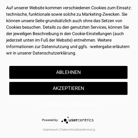
bei der Lieferung nicht erkennbar war, so hat die schriftliche
Auf unserer Website kommen verschiedenen Cookies zum Einsatz:
Anzeige unverzüglich nach der Entdeckung - spätestens
technische, funktionale sowie solche zu Marketing-Zwecken. Sie
jedoch innerhalb von 5 Tagen nach Entdeckung - zu
können unsere Seite grundsätzlich auch ohne das Setzen von
erfolgen. Der bemängelte Gegenstand ist sorgfältig und
Cookies besuchen. Details zu den genutzten Services, können Sie
möglichst original verpackt (keine rechtliche Verpflichtung)
der jeweiligen Beschreibung in den Cookie-Einstellungen (auch
an uns zur Überprüfung zu übersenden.
jederzeit unten im Fuß der Website) entnehmen. Weitere
Sämtliche Bilder, die für die Online-Warenpräsentation der
Informationen zur Datennutzung und ggfs. -weitergabe erläutern
MERCHCOWBOY
-Online-Shops genutzt werden, sind
wir in unserer Datenschutzerklärung.
lediglich Beispielfotos. Sie stellen das jeweilige Produkt
nicht in jedem Fall naturgetreu dar, sondern dienen der
Veranschaulichung. Maßgeblich ist die Beschreibung der
ABLEHNEN
Produkte.
Die Gewährleistungsfrist beträgt für Kunden, die
AKZEPTIEREN
Verbraucher sind, 2 Jahre ab Erhalt der Ware, bei
Unternehmern 1 Jahr ab Eingang der Ware.
DATENSCHUTZERKLÄRUNG
Powered by
§ 11 Haftung
Impressum
|
Datenschutzbestimmung
Unsere Haftung auf Schadensersatz ist - gleich aus