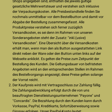
Shops angegeben sind, enthalten die jeweils gültige
gesetzliche Mehrwertsteuer und verstehen sich inklusive
der Verpackungskosten. Alle Preisbestandteile finden Sie
nochmals unmittelbar vor dem Bestellbutton und damit vor
Abgabe der Bestellung zusammengefasst. Alle
Produktpreise verstehen sich ferner zuzüglich
Versandkosten, es sei denn im Rahmen von unseren
Sonderangeboten steht der Zusatz: "inkl.(usive)
Versandkosten". Eine Übersicht über die Versandkosten
erhält man, wenn man den als Button ausgestatteten Link
direkt neben der Ware oder den Button unten links auf der
Webseite anklickt. Es gelten die Preise zum Zeitpunkt der
Bestellung des Kunden. Die Geltungsdauer von befristeten
Angeboten wird an den entsprechenden Stellen im Rahmen
des Bestellvorgangs angezeigt; diese Preise gelten solange
der Vorrat reicht.
Der Kaufpreis wird mit Vertragsschluss zur Zahlung fällig.
Die Zahlungsabwicklung erfolgt durch die von uns
beauftragten Dienstleistungsunternehmen "Payone" und
"Concardis". Die Bezahlung durch den Kunden kann durch
Vorkasse, PayPal, Kreditkarte, Sofortüberweisung sowie
Giropay erfolgen. Unser PayPal-Konto lautet: